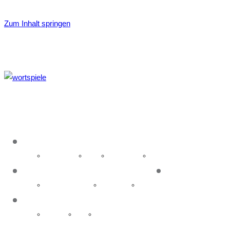
Zum Inhalt springen
About
Idea & name
History
Organisation
Glossary
Event
News
Upcoming events
Past events
Galleries
Contact
Executive
Media
Hosting Wortspiele