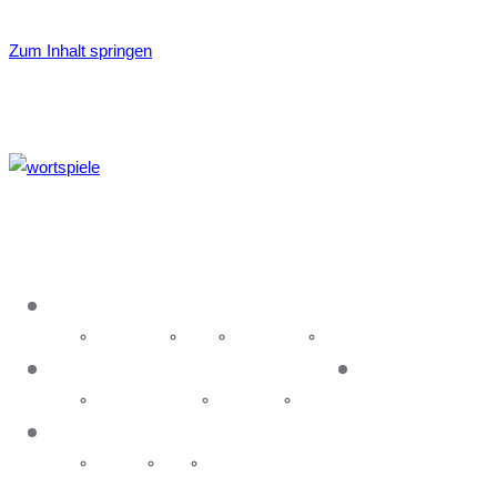
Zum Inhalt springen
About
Idea & name
History
Organisation
Glossary
Event
News
Upcoming events
Past events
Galleries
Contact
Executive
Media
Hosting Wortspiele