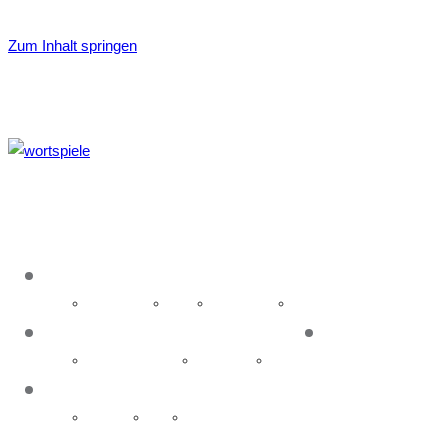
Zum Inhalt springen
About
Idea & name
History
Organisation
Glossary
Event
News
Upcoming events
Past events
Galleries
Contact
Executive
Media
Hosting Wortspiele